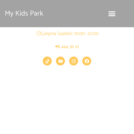
My Kids Park
🕔Çalışma Saatleri: 10:00- 22:00
📲 444 36 61
Çocuklar İçin 1 numaralı eğlence merkezi !
Çocuk Oyun ve Eğlence