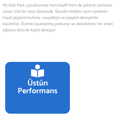
My Kids Park, çocuklarınıza hem keyifli hem de anlamlı zamanlar
sunan özel bir oyun dünyasıdır. Burada minikler oyun oynarken
hayal güçlerini kullanır, sosyalleşir ve yepyeni deneyimler
kazanırlar. Özenle tasarlanmış parkurlar ve aktivitelerle her anları
eğlence dolu bir keşfe dönüşür!
Üstün
Performans