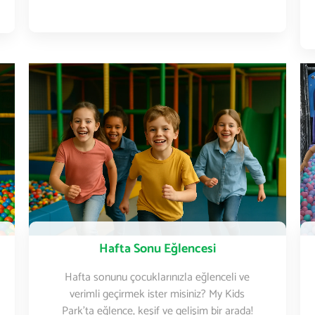
Hafta Sonu Eğlencesi
Hafta sonunu çocuklarınızla eğlenceli ve
verimli geçirmek ister misiniz? My Kids
Park’ta eğlence, keşif ve gelişim bir arada!