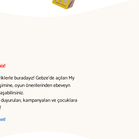
iz!
riklerle buradayız! Gebze’de açılan My
lişimine, oyun önerilerinden ebeveyn
şabilirsiniz.
el duyuruları, kampanyaları ve çocuklara
!
ın!