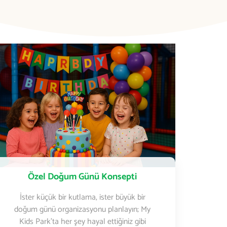
Özel Doğum Günü Konsepti
İster küçük bir kutlama, ister büyük bir
doğum günü organizasyonu planlayın; My
Kids Park’ta her şey hayal ettiğiniz gibi