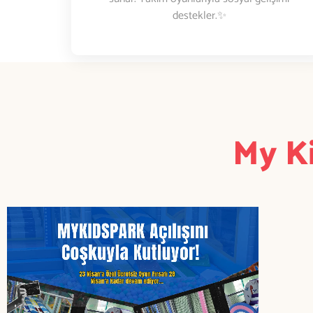
destekler.✨
My Ki