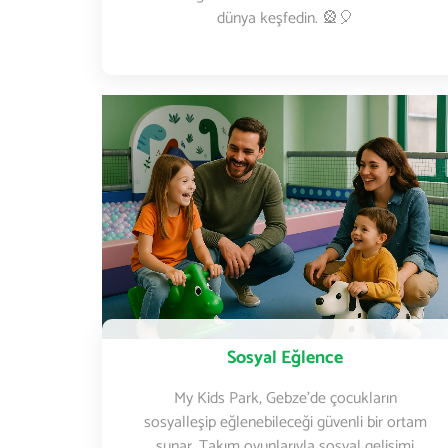
dünya keşfedin. 🎡🎈
Sosyal Eğlence
My Kids Park, Gebze’de çocukların
sosyalleşip eğlenebileceği güvenli bir ortam
sunar. Takım oyunlarıyla sosyal gelişimi