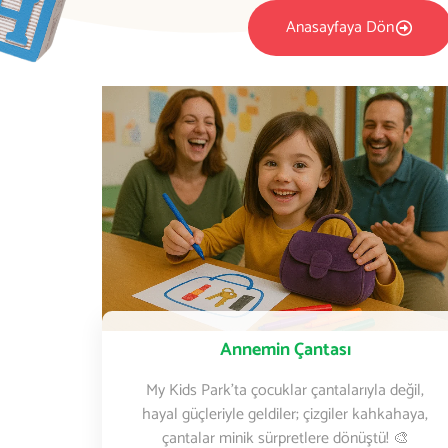
Anasayfaya Dön
Annemin Çantası
My Kids Park’ta çocuklar çantalarıyla değil,
hayal güçleriyle geldiler; çizgiler kahkahaya,
çantalar minik sürpretlere dönüştü! 🎨