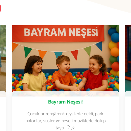
Bayram Neşesi!
Çocuklar rengârenk giysilerle geldi, park
balonlar, süsler ve neşeli müziklerle dolup
taştı. 🎈🎶