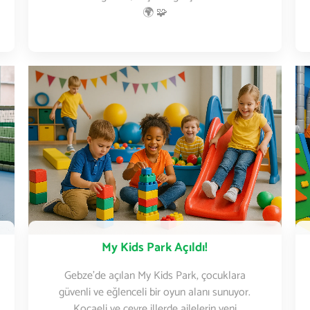
🌍 🧩
My Kids Park Açıldı!
Gebze’de açılan My Kids Park, çocuklara
güvenli ve eğlenceli bir oyun alanı sunuyor.
Kocaeli ve çevre illerde ailelerin yeni