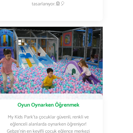
tasarlanıyor.🎡🎈
Oyun Oynarken Öğrenmek
My Kids Park’ta çocuklar güvenli, renkli ve
eğlenceli alanlarda oynarken öğreniyor!
Gebze’nin en keyifli çocuk eğlence merkezi