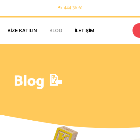
📲 444 36 61
BIZE KATILIN
BLOG
İLETIŞIM
Blog 📝