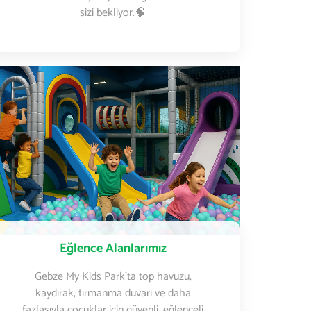
sizi bekliyor.🧠
Eğlence Alanlarımız
Gebze My Kids Park’ta top havuzu,
kaydırak, tırmanma duvarı ve daha
fazlasıyla çocuklar için güvenli, eğlenceli