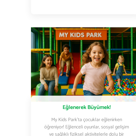
Eğlenerek Büyümek!
My Kids Park’ta çocuklar eğlenirken
öğreniyor! Eğlenceli oyunlar, sosyal gelişim
ve sağlıklı fiziksel aktivitelerle dolu bir