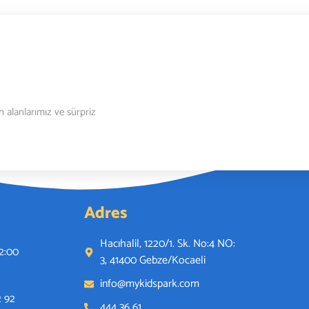
n alanlarımız ve sürpriz
Adres
Hacıhalil, 1220/1. Sk. No:4 NO:
22:00
3, 41400 Gebze/Kocaeli
info@mykidspark.com
2 92
444 36 61