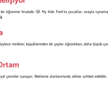
Gelişiyor
ir öğrenme fırsatıdır. 🎲 My Kids Park’ta çocuklar, sırayla oynamak
🧸
a
 Böylece minikler, büyüklerinden bir şeyler öğrenirken, daha büyük ç
 Ortam
syal çevreler sunuyor. Bekleme alanlarımızda aileler sohbet edebilir, 