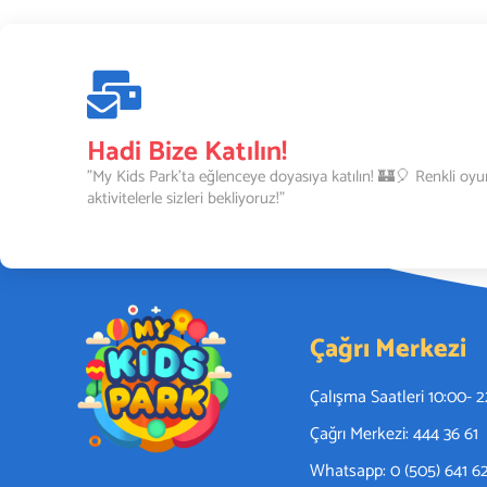
Hadi Bize Katılın!
"My Kids Park’ta eğlenceye doyasıya katılın! 🏰🎈 Renkli oyu
aktivitelerle sizleri bekliyoruz!"
Çağrı Merkezi
Çalışma Saatleri 10:00- 
Çağrı Merkezi: 444 36 61
Whatsapp: 0 (505) 641 6