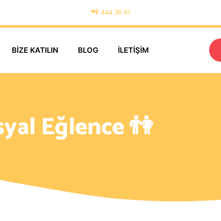
📲 444 36 61
BIZE KATILIN
BLOG
İLETIŞIM
syal Eğlence 👫