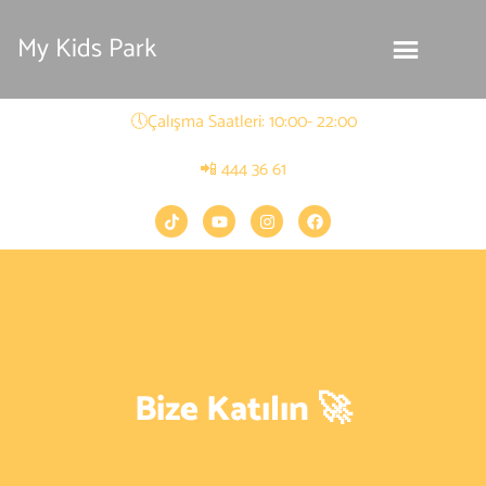
My Kids Park
🕔Çalışma Saatleri: 10:00- 22:00
📲 444 36 61
Bize Katılın 🚀