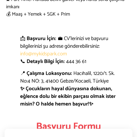
imkanı
💰 Maaş + Yemek + SGK + Prim
📩
Başvuru İçin:
💼 CV’lerinizi ve başvuru
bilgilerinizi şu adrese gönderebilirsiniz:
info@mykidspark.com
📞
Detaylı Bilgi İçin:
444 36 61
📍
Çalışma Lokasyonu:
Hacıhalil, 1220/1. Sk.
No:4 NO: 3, 41400 Gebze/Kocaeli, Türkiye
✨ Çocukların hayal dünyasına dokunan,
eğlence dolu bir ekibin parçası olmak ister
misin? O halde hemen başvur!✨
Başvuru Formu