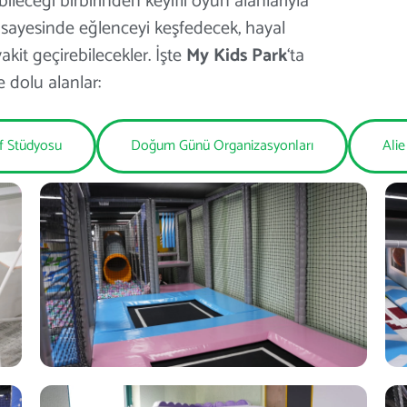
eceği birbirinden keyifli oyun alanlarıyla
r sayesinde eğlenceyi keşfedecek, hayal
akit geçirebilecekler. İşte
My Kids Park
‘ta
 dolu alanlar:
f Stüdyosu
Doğum Günü Organizasyonları
Ali