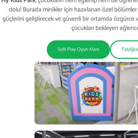
My Kids Park
, çocukların hem eğlenip hem de öğrenebil
dolu! Burada minikler için hazırlanan özel bölümle
güçlerini geliştirecek ve güvenli bir ortamda özgürce v
çocukları bekleyen eğlence
Soft Play Oyun Alanı
Fotoğra