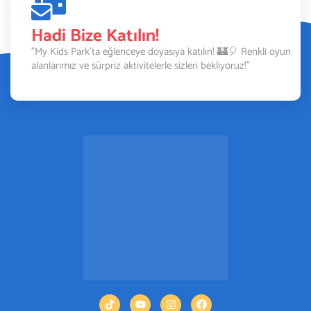
Hadi Bize Katılın!
"My Kids Park’ta eğlenceye doyasıya katılın! 🏰🎈 Renkli oyun
alanlarımız ve sürpriz aktivitelerle sizleri bekliyoruz!"
Çağrı Merkezi
Çalışma Saatleri 10:00- 22:00
Çağrı Merkezi: 444 36 61
Whatsapp: 0 (505) 641 62 92