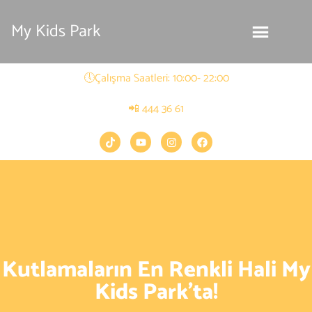
My Kids Park
🕔Çalışma Saatleri: 10:00- 22:00
📲 444 36 61
Kutlamaların En Renkli Hali My
Kids Park’ta!