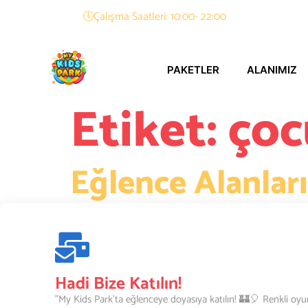
🕔Çalışma Saatleri: 10:00- 22:00
PAKETLER
ALANIMIZ
Etiket:
çoc
Eğlence Alanlar
Eğlence Alanlarımız 🏐 Sonsuz Eğlence 🎉 My Kids Park
için tasarlanmış birbirinden özel oyun alanları ile dolu
ve […]
Hadi Bize Katılın!
"My Kids Park’ta eğlenceye doyasıya katılın! 🏰🎈 Renkli oyu