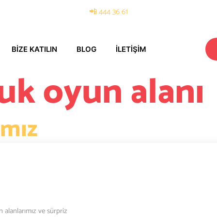
📲 444 36 61
BIZE KATILIN
BLOG
İLETIŞIM
uk oyun alanı
ımız
’ta Çocuklar İçin Sınırsız Eğlence Alanları! 🛝 Gebze’nin en yeni ve 
 dolu bir gün sizleri bekliyor! 👧🧒 My Kids Park’ın eğlence alanları; güv
n alanlarımız ve sürpriz