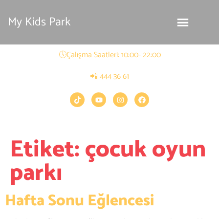
My Kids Park
🕔Çalışma Saatleri: 10:00- 22:00
📲 444 36 61
Etiket:
çocuk oyun
parkı
Hafta Sonu Eğlencesi