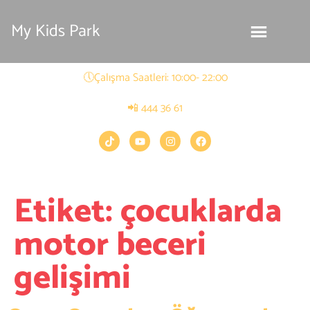
My Kids Park
🕔Çalışma Saatleri: 10:00- 22:00
📲 444 36 61
Etiket:
çocuklarda
motor beceri
gelişimi