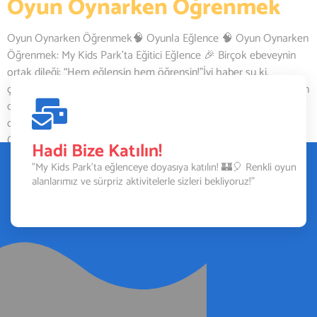
Oyun Oynarken Öğrenmek
Oyun Oynarken Öğrenmek🧠 Oyunla Eğlence 🧠 Oyun Oynarken
Öğrenmek: My Kids Park’ta Eğitici Eğlence 🎉 Birçok ebeveynin
ortak dileği: “Hem eğlensin hem öğrensin!”İyi haber şu ki,
çocuklar bunu zaten yapıyor! 👧🧒My Kids Park olarak, çocukların
oyun oynarken nasıl öğrendiklerini ve bu süreci nasıl
desteklediğimizi sizlerle paylaşmak istiyoruz. Oyna/ Öğren 🎨
Oyun, Çocukların En Doğal Öğrenme […]
Hadi Bize Katılın!
"My Kids Park’ta eğlenceye doyasıya katılın! 🏰🎈 Renkli oyun
alanlarımız ve sürpriz aktivitelerle sizleri bekliyoruz!"