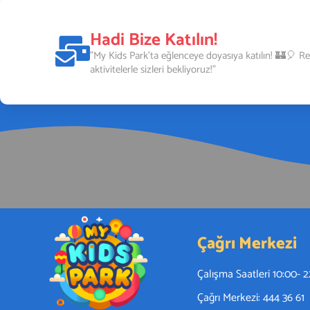
My Kids Park Açıldı! 🎈 My Kids Park 🎉 Gebze’de Çoc
ortaya koyabileceği yepyeni bir eğlence merkezi Gebze
Hadi Bize Katılın!
Dilovası ve İstanbul çevresinden […]
"My Kids Park’ta eğlenceye doyasıya katılın! 🏰🎈 Re
aktivitelerle sizleri bekliyoruz!"
Çağrı Merkezi
Çalışma Saatleri 10:00- 
Çağrı Merkezi: 444 36 61