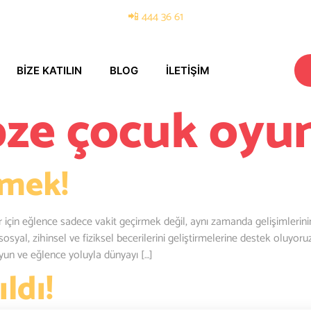
📲 444 36 61
BIZE KATILIN
BLOG
İLETIŞIM
ze çocuk oyun
ümek!
in eğlence sadece vakit geçirmek değil, aynı zamanda gelişimlerinin 
sosyal, zihinsel ve fiziksel becerilerini geliştirmelerine destek oluyo
un ve eğlence yoluyla dünyayı […]
ldı!