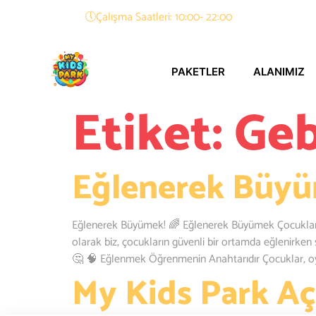
🕔Çalışma Saatleri: 10:00- 22:00
PAKETLER
ALANIMIZ
Etiket:
Geb
Eğlenerek Büy
Eğlenerek Büyümek! 🌈 Eğlenerek Büyümek Çocuklar iç
olarak biz, çocukların güvenli bir ortamda eğlenirken 
🤔 🧠 Eğlenmek Öğrenmenin Anahtarıdır Çocuklar, oy
My Kids Park Açı