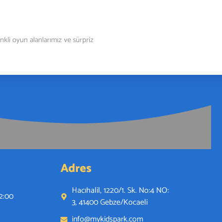
uklara Yepyeni Bir Eğlence Merkezi: My Kids Park 23 Nisan’da Açıldı!
’de açıldı! 23 Nisan’da kapılarını miniklere açan My Kids Park, Gebze
nkli oyun alanlarımız ve sürpriz
Adres
Hacıhalil, 1220/1. Sk. No:4 NO:
22:00
3, 41400 Gebze/Kocaeli
info@mykidspark.com