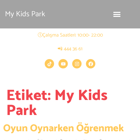
My Kids Park
🕔Çalışma Saatleri: 10:00- 22:00
📲 444 36 61
Etiket:
My Kids
Park
Oyun Oynarken Öğrenmek