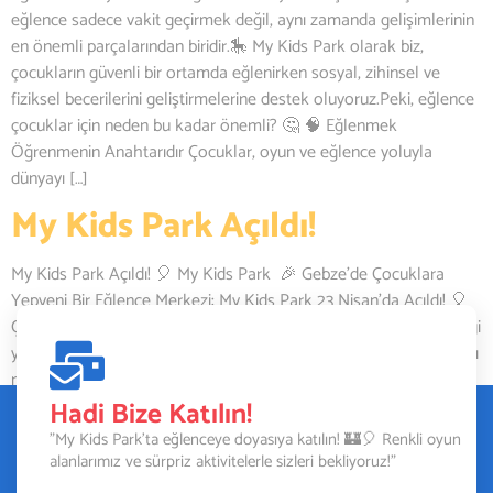
eğlence sadece vakit geçirmek değil, aynı zamanda gelişimlerinin
en önemli parçalarından biridir.🎠 My Kids Park olarak biz,
çocukların güvenli bir ortamda eğlenirken sosyal, zihinsel ve
fiziksel becerilerini geliştirmelerine destek oluyoruz.Peki, eğlence
çocuklar için neden bu kadar önemli? 🤔 🧠 Eğlenmek
Öğrenmenin Anahtarıdır Çocuklar, oyun ve eğlence yoluyla
dünyayı […]
My Kids Park Açıldı!
My Kids Park Açıldı! 🎈 My Kids Park 🎉 Gebze’de Çocuklara
Yepyeni Bir Eğlence Merkezi: My Kids Park 23 Nisan’da Açıldı! 🎈
Çocukların hayal gücünü ve enerjisini özgürce ortaya koyabileceği
yepyeni bir eğlence merkezi Gebze’de açıldı! 23 Nisan’da kapılarını
miniklere açan My Kids Park, Gebze başta olmak üzere Kocaeli,
Darıca, Çayırova, Dilovası ve İstanbul çevresinden […]
Hadi Bize Katılın!
"My Kids Park’ta eğlenceye doyasıya katılın! 🏰🎈 Renkli oyun
alanlarımız ve sürpriz aktivitelerle sizleri bekliyoruz!"