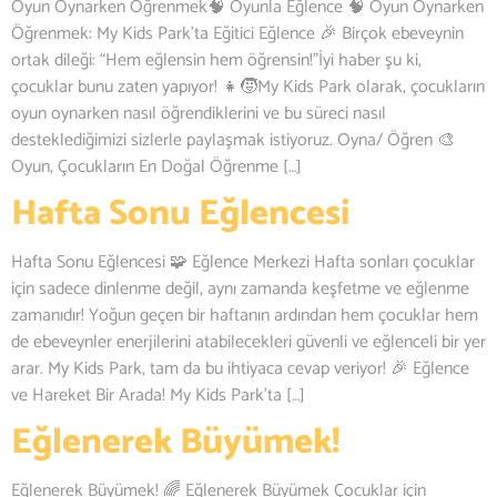
Oyun Oynarken Öğrenmek🧠 Oyunla Eğlence 🧠 Oyun Oynarken
Öğrenmek: My Kids Park’ta Eğitici Eğlence 🎉 Birçok ebeveynin
ortak dileği: “Hem eğlensin hem öğrensin!”İyi haber şu ki,
çocuklar bunu zaten yapıyor! 👧🧒My Kids Park olarak, çocukların
oyun oynarken nasıl öğrendiklerini ve bu süreci nasıl
desteklediğimizi sizlerle paylaşmak istiyoruz. Oyna/ Öğren 🎨
Oyun, Çocukların En Doğal Öğrenme […]
Hafta Sonu Eğlencesi
Hafta Sonu Eğlencesi 🧩 Eğlence Merkezi Hafta sonları çocuklar
için sadece dinlenme değil, aynı zamanda keşfetme ve eğlenme
zamanıdır! Yoğun geçen bir haftanın ardından hem çocuklar hem
de ebeveynler enerjilerini atabilecekleri güvenli ve eğlenceli bir yer
arar. My Kids Park, tam da bu ihtiyaca cevap veriyor! 🎉 Eğlence
ve Hareket Bir Arada! My Kids Park’ta […]
Eğlenerek Büyümek!
Eğlenerek Büyümek! 🌈 Eğlenerek Büyümek Çocuklar için